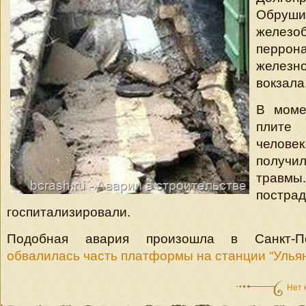
Обруши
железо
перрон
железн
вокзала
В моме
плите 
чело
получи
тра
постра
госпитализировали.
Подобная авария произошла в Санкт-Пе
обвалилась часть платформы на станции “Улья
Нет 