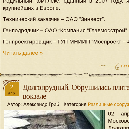
Родильный комплекс, сданный в 2007 году, 
крупнейших в Европе.
Технический заказчик – ОАО “Зинвест”.
Генподрядчик – ОАО “Компания “Главмосстрой”.
Генпроектировщик – ГУП МНИИП “Моспроект – 4
Читать далее »
Нет 
2
Долгопрудный. Обрушилась плита
апр
вокзале
Автор: Александр Гриб Категория
Различные соору
02 апр
Моско
Долгопр