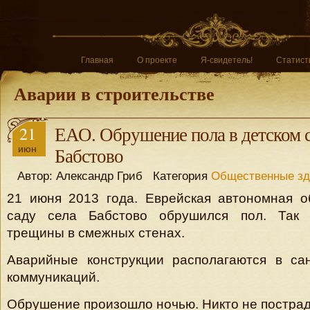
Главная
О проекте
Я-свидетель!
Статист
Аварии в строительстве
21
ЕАО. Обрушение пола в детском с
июн
Бабстово
Автор: Александр Гриб Категория
Общественные зд
21 июня 2013 года. Еврейская автономная о
саду села Бабстово обрушился пол. Так 
трещины в смежных стенах.
Аварийные конструкции располагаются в са
коммуникаций.
Обрушение произошло ночью. Никто не пострад