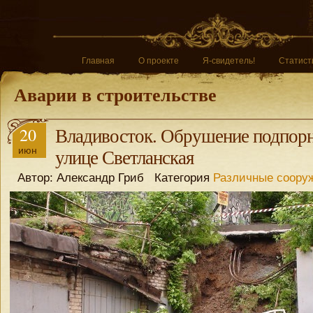
Главная
О проекте
Я-свидетель!
Статист
Аварии в строительстве
20
Владивосток. Обрушение подпорн
июн
улице Светланская
Автор: Александр Гриб Категория
Различные соору