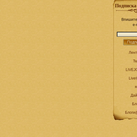
Подписка
Впишите
e-
Лен
Tw
LiVE
LiveI
я
Дай
Бл
Блоги