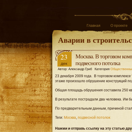
Главная
О проекте
Аварии в строительс
23
Москва. В торговом ко
подвесного потолка
дек
Автор: Александр Гриб Категория
Общественны
23 декабря 2009 года. В торговом комплексе 
этаже произошло обрушение конструкций по
Общая площадь обрушения составила 250 кв
В результате пострадали два человека. Им 
По предварительным данным, причиной стал
Теги:
Москва
,
подвесной потолок
Нажми и отправь ссылку на эту статью др