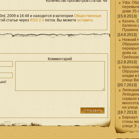
Количество просмотров статьи: 48
Уфа. Об
перемычк
доме 35-
rd, 2009 в 16:48 и находится в категории
Общественные
[15.8.2013]
той статье через
RSS 2.0
поток. Вы можете
оставить
Казань. 
балкона 
Пушкина
[14.8.2013]
Нижний Н
Обрушен
перекрыт
дома на
Гребешко
Комментарий
[12.8.2013]
Краснояр
Обрушен
кладки в
улице Ве
ьно!
[20.7.2013]
Липецкая
Лебедянь
сорвало 
многоэта
на улице
[18.7.2013]
Барнаул
стены жи
улице Э.