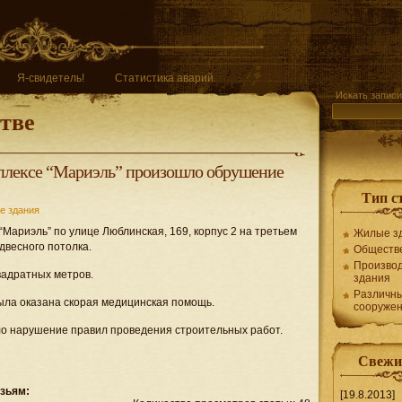
Я-свидетель!
Статистика аварий
Искать записи
тве
мплексе “Мариэль” произошло обрушение
Тип с
е здания
“Мариэль” по улице Люблинская, 169, корпус 2 на третьем
Жилые з
двесного потолка.
Обществ
Произво
адратных метров.
здания
Различн
была оказана скорая медицинская помощь.
сооруже
о нарушение правил проведения строительных работ.
Свежи
узьям:
[19.8.2013]