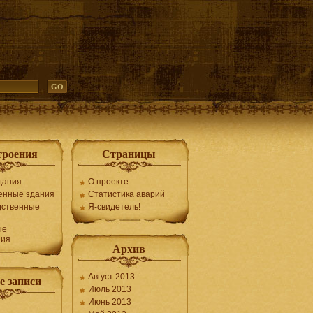
троения
Страницы
дания
О проекте
енные здания
Статистика аварий
дственные
Я-свидетель!
ые
ния
Архив
Август 2013
е записи
Июль 2013
Июнь 2013