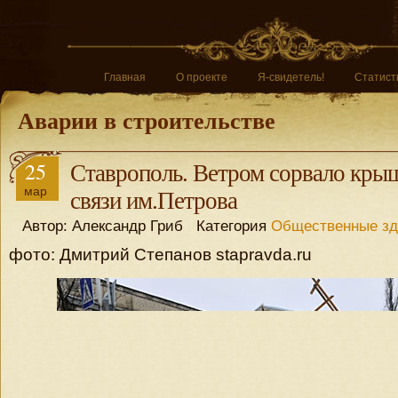
Главная
О проекте
Я-свидетель!
Статист
Аварии в строительстве
25
Ставрополь. Ветром сорвало кры
мар
связи им.Петрова
Автор: Александр Гриб Категория
Общественные зд
фото: Дмитрий Степанов stapravda.ru