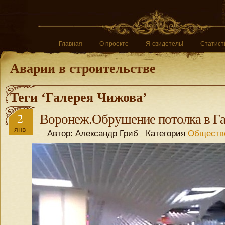
Главная
О проекте
Я-свидетель!
Статист
Аварии в строительстве
Теги ‘Галерея Чижова’
2
Воронеж.Обрушение потолка в Г
янв
Автор: Александр Гриб Категория
Обществ